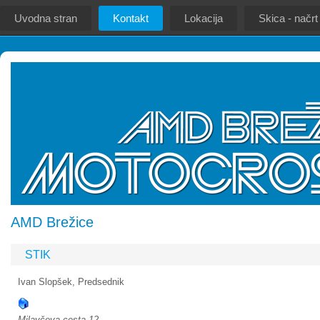
Uvodna stran
Kontakt
Lokacija
Skica - načrt
AMD Brežice
STIK
Ivan Slopšek, Predsednik
Milavčeva cesta 12