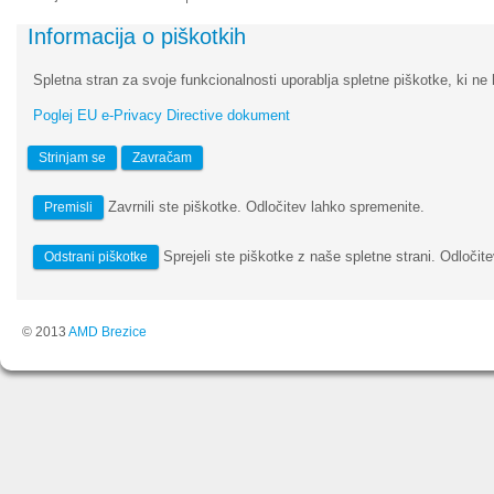
Informacija o piškotkih
Spletna stran za svoje funkcionalnosti uporablja spletne piškotke, ki ne 
Poglej EU e-Privacy Directive dokument
Strinjam se
Zavračam
Zavrnili ste piškotke. Odločitev lahko spremenite.
Premisli
Sprejeli ste piškotke z naše spletne strani. Odločite
Odstrani piškotke
© 2013
AMD Brezice