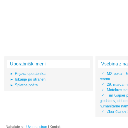
Uporabniški meni
Vsebina z na
Prijava uporabnika
MX pokal - 
terenu
Iskanje po straneh
29. marca mo
Spletna pošta
Motokros sez
Tim Gajser pr
gledalcev, del s
humanitarne na
Zbor članov
Nahajate se:
Uvodna stran
|
Kontakt