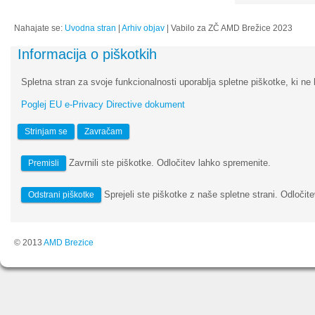
Nahajate se:
Uvodna stran
|
Arhiv objav
|
Vabilo za ZČ AMD Brežice 2023
Informacija o piškotkih
Spletna stran za svoje funkcionalnosti uporablja spletne piškotke, ki ne 
Poglej EU e-Privacy Directive dokument
Strinjam se
Zavračam
Zavrnili ste piškotke. Odločitev lahko spremenite.
Premisli
Sprejeli ste piškotke z naše spletne strani. Odločite
Odstrani piškotke
© 2013
AMD Brezice