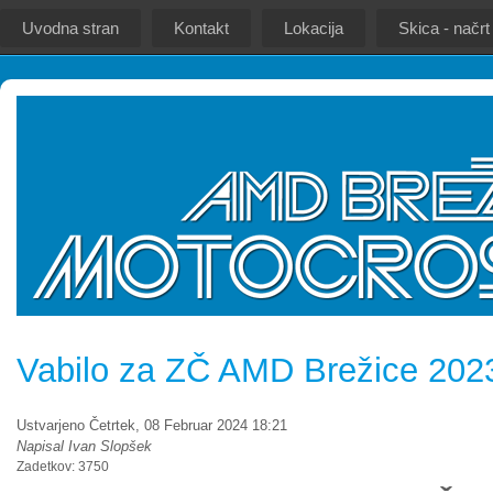
Uvodna stran
Kontakt
Lokacija
Skica - načrt
Vabilo za ZČ AMD Brežice 202
Ustvarjeno Četrtek, 08 Februar 2024 18:21
Napisal Ivan Slopšek
Zadetkov: 3750