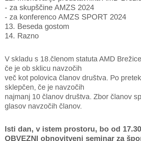
- za skupščine AMZS 2024
- za konferenco AMZS SPORT 2024
13. Beseda gostom
14. Razno
V skladu s 18.členom statuta AMD Brežice
če je ob sklicu navzočih
več kot polovica članov društva. Po pretek
sklepčen, če je navzočih
najmanj 10 članov društva. Zbor članov s
glasov navzočih članov.
Isti dan, v istem prostoru, bo od 17.30
OBVEZNI obnovitveni seminar za špor