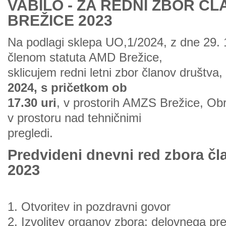
VABILO - ZA REDNI ZBOR Č
BREŽICE 2023
Na podlagi sklepa UO,1/2024, z dne 29. 1
členom statuta AMD Brežice,
sklicujem redni letni zbor članov društva,
2024, s pričetkom ob
17.30 uri
, v prostorih AMZS Brežice, Obr
v prostoru nad tehničnimi
pregledi.
Predvideni dnevni red zbora č
2023
1. Otvoritev in pozdravni govor
2. Izvolitev organov zbora: delovnega pr