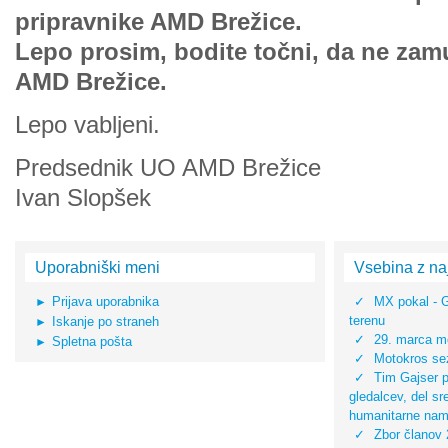
pripravnike AMD Brežice.
Lepo prosim, bodite točni, da ne za
AMD Brežice.
Lepo vabljeni.
Predsednik UO AMD Brežice
Ivan Slopšek
Uporabniški meni
Vsebina z na
Prijava uporabnika
MX pokal - 
terenu
Iskanje po straneh
29. marca mo
Spletna pošta
Motokros sez
Tim Gajser pr
gledalcev, del s
humanitarne na
Zbor članov