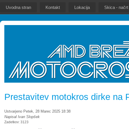
Uvodna stran
Kontakt
Lokacija
Skica - načrt
Prestavitev motokros dirke na P
Ustvarjeno Petek, 28 Marec 2025 18:38
Napisal Ivan Slopšek
Zadetkov: 3123