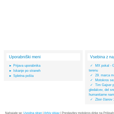
Uporabniški meni
Vsebina z na
Prijava uporabnika
MX pokal - 
terenu
Iskanje po straneh
29. marca mo
Spletna pošta
Motokros sez
Tim Gajser pr
gledalcev, del s
humanitarne na
Zbor članov
Nahajate se:
Uvodna stran
|
Arhiv objav
|
Prestavitev motokros dirke na Prilipah