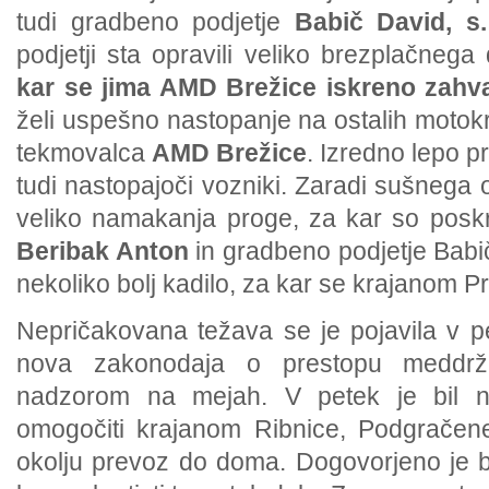
tudi gradbeno podjetje
Babič David, s.
podjetji sta opravili veliko brezplačneg
kar se jima AMD Brežice iskreno zahva
želi uspešno nastopanje na ostalih motokr
tekmovalca
AMD Brežice
. Izredno lepo p
tudi nastopajoči vozniki. Zaradi sušnega o
veliko namakanja proge, za kar so posk
Beribak Anton
in gradbeno podjetje Babi
nekoliko bolj kadilo, za kar se krajanom Pr
Nepričakovana težava se je pojavila v pe
nova zakonodaja o prestopu meddrž
nadzorom na mejah. V petek je bil na
omogočiti krajanom Ribnice, Podgračene
okolju prevoz do doma. Dogovorjeno je bi