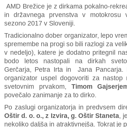
AMD Brežice je z dirkama pokalno-rekrea
in državnega prvenstva v motokrosu v
sezono 2017 v Sloveniji.
Tradicionalno dober organizator, lepo vrem
spremembe na progi so bili razlogi za vel
v nedeljo), katere je dodatno pritegnil na
bodo letos nastopali na dirkah svet
Gerčarja, Petra Irta in Jana Pancarja. 
organizator uspel dogovoriti za nastop 
svetovnim prvakom,
Timom Gajserje
povečalo zanimanje za to dirko.
Po zaslugi organizatorja in predvsem dir
Oštir d. o. o., z Izvira, g. Oštir Staneta
, 
nekoliko daljša in atraktivnejša. Tokrat je