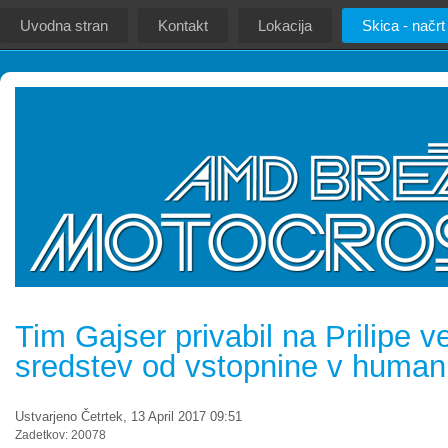
Uvodna stran
Kontakt
Lokacija
Skica - načrt
Tim Gajser privabil na Prilipe ve
sredstev od vstopnine v huma
Ustvarjeno Četrtek, 13 April 2017 09:51
Zadetkov: 20078