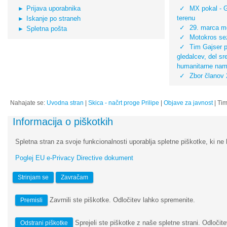
Prijava uporabnika
MX pokal - 
terenu
Iskanje po straneh
29. marca mo
Spletna pošta
Motokros sez
Tim Gajser pr
gledalcev, del s
humanitarne na
Zbor članov
Nahajate se:
Uvodna stran
|
Skica - načrt proge Prilipe
|
Objave za javnost
|
Tim
Informacija o piškotkih
Spletna stran za svoje funkcionalnosti uporablja spletne piškotke, ki ne 
Poglej EU e-Privacy Directive dokument
Strinjam se
Zavračam
Zavrnili ste piškotke. Odločitev lahko spremenite.
Premisli
Sprejeli ste piškotke z naše spletne strani. Odločite
Odstrani piškotke