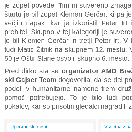
je zopet povedel Tim in suvereno zmagal
štartu je bil zopet Klemen Gerčar, ki pa je
večjih napak, kar je izkoristil Peter Ir
prehitel. Skupno v tej kategoriji je suve
je bil Klemen Gerčar in tretji Peter Irt. V t
tudi Matic Žitnik na skupnem 12. mestu. 
50 je Oštir Stane osvojil skupno 6. mesto.
Pred dirko sta se
organizator AMD Brež
ski Gajser Team
dogovorila, da se del pr
podeli v humanitarne namene trem druž
pomoč potrebujejo. To je bilo tudi po
pokalov, kar so prisotni gledalci nagradili
Uporabniški meni
Vsebina z na