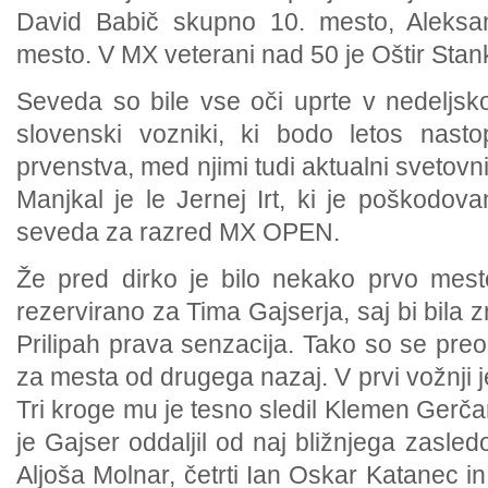
David Babič skupno 10. mesto, Aleksa
mesto. V MX veterani nad 50 je Oštir Stan
Seveda so bile vse oči uprte v nedeljsko 
slovenski vozniki, ki bodo letos nast
prvenstva, med njimi tudi aktualni svetov
Manjkal je le Jernej Irt, ki je poškodov
seveda za razred MX OPEN.
Že pred dirko je bilo nekako prvo mes
rezervirano za Tima Gajserja, saj bi bila
Prilipah prava senzacija. Tako so se preos
za mesta od drugega nazaj. V prvi vožnji je
Tri kroge mu je tesno sledil Klemen Gerčar
je Gajser oddaljil od naj bližnjega zasledo
Aljoša Molnar, četrti Ian Oskar Katanec in 