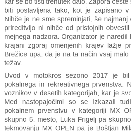
kar se bo tisti trenutek dalo. Zapora cest
biti postavljena tako, kot je zapisano 
Nihče je ne sme spreminjati, še najmanj
prireditvijo ni nihče od pristojnih obvest
mejnega nadzora. Organizator je naredil 
krajani zgoraj omenjenih krajev lažje p
Brežice upa, da je na ta način vsaj malo
težav.
Uvod v motokros sezono 2017 je bil 
pokalnega in rekreativnega prvenstva. Na
voznikov v desetih kategorijah, kar je svo
Med nastopajočimi so se izkazali tud
pokalnem prvenstvu v kategoriji MX OP
skupno 5. mesto, Luka Frigelj pa skupno
tekmovanju MX OPEN pa je Boštjan Mila