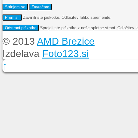
Strinjam se
Zavračam
Premisli
Zavrnili ste piškotke. Odločitev lahko spremenite.
Odstrani piškotke
Sprejeli ste piškotke z naše spletne strani. Odločitev l
© 2013
AMD Brezice
Izdelava
Foto123.si
↑