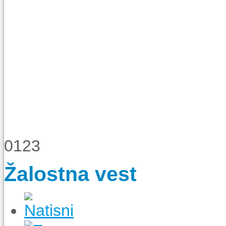
0
1
2
3
Žalostna vest