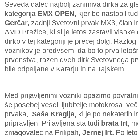
Seveda daleč najbolj zanimiva dirka za gl
kategorija
EMX OPEN
, kjer bo nastopil tu
Gerčar,
zadnji Svetovni prvak MX3, član i
AMD Brežice, ki si je letos zastavil visoke 
dirko v tej kategoriji je precej dolg. Razlog
voznikov je predvsem, da bo to prva leto
prvenstva, razen dveh dirk Svetovnega pr
bile odpeljane v Katarju in na Tajskem.
Med prijavljenimi vozniki opazimo povratn
še posebej veseli ljubitelje motokrosa, v
prvaka,
Saša Kraglja,
ki je po nekaterih 
pripravljen. Prijavljena sta tudi
brata Irt
, m
zmagovalec na Prilipah,
Jernej Irt.
Po letoš