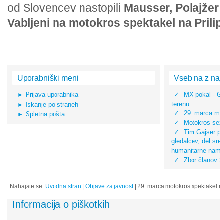
od Slovencev nastopili
Mausser, Polajžer
Vabljeni na motokros spektakel na Prili
Uporabniški meni
Vsebina z na
Prijava uporabnika
MX pokal - 
terenu
Iskanje po straneh
29. marca mo
Spletna pošta
Motokros sez
Tim Gajser pr
gledalcev, del s
humanitarne na
Zbor članov
Nahajate se:
Uvodna stran
|
Objave za javnost
|
29. marca motokros spektakel n
Informacija o piškotkih