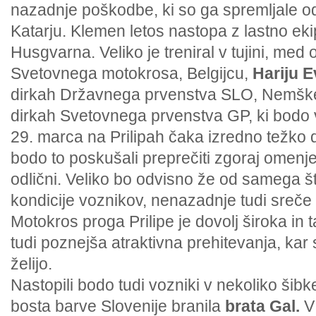
nazadnje poškodbe, ki so ga spremljale o
Katarju. Klemen letos nastopa z lastno e
Husgvarna. Veliko je treniral v tujini, med o
Svetovnega motokrosa, Belgijcu,
Hariju E
dirkah Državnega prvenstva SLO, Nemšk
dirkah Svetovnega prvenstva GP, ki bodo 
29. marca na Prilipah čaka izredno težko d
bodo to poskušali preprečiti zgoraj omenjeni
odlični. Veliko bo odvisno že od samega š
kondicije voznikov, nenazadnje tudi sreče
Motokros proga Prilipe je dovolj široka i
tudi poznejša atraktivna prehitevanja, kar 
želijo.
Nastopili bodo tudi vozniki v nekoliko šibk
bosta barve Slovenije branila
brata Gal.
V