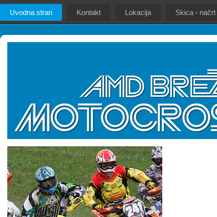
Uvodna stran
Kontakt
Lokacija
Skica - načrt