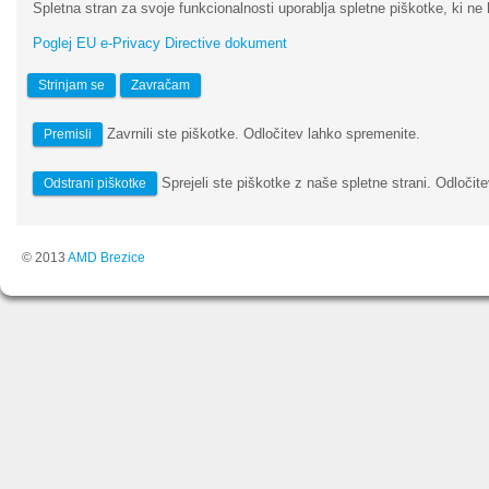
Spletna stran za svoje funkcionalnosti uporablja spletne piškotke, ki ne 
Poglej EU e-Privacy Directive dokument
Strinjam se
Zavračam
Zavrnili ste piškotke. Odločitev lahko spremenite.
Premisli
Sprejeli ste piškotke z naše spletne strani. Odločite
Odstrani piškotke
© 2013
AMD Brezice