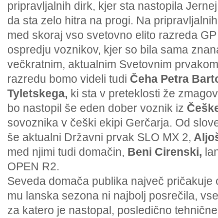
pripravljalnih dirk, kjer sta nastopila Jern
da sta zelo hitra na progi. Na pripravljalnih
med skoraj vso svetovno elito razreda GP 
ospredju voznikov, kjer so bila sama zna
večkratnim, aktualnim Svetovnim prvakom
razredu bomo videli tudi
Čeha Petra Bart
Tyletskega,
ki sta v preteklosti že zmagov
bo nastopil še eden dober voznik iz
Češke
sovoznika v češki ekipi Gerčarja. Od slov
še aktualni Državni prvak SLO MX 2,
Aljo
med njimi tudi domačin,
Beni Cirenski,
lan
OPEN R2.
Seveda domača publika največ pričakuje
mu lanska sezona ni najbolj posrečila, vse
za katero je nastopal, posledično tehničn