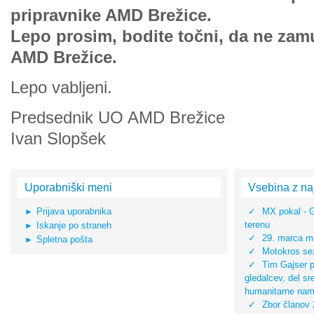
pripravnike AMD Brežice.
Lepo prosim, bodite točni, da ne za
AMD Brežice.
Lepo vabljeni.
Predsednik UO AMD Brežice
Ivan Slopšek
Uporabniški meni
Vsebina z na
Prijava uporabnika
MX pokal - 
terenu
Iskanje po straneh
29. marca mo
Spletna pošta
Motokros sez
Tim Gajser pr
gledalcev, del s
humanitarne na
Zbor članov