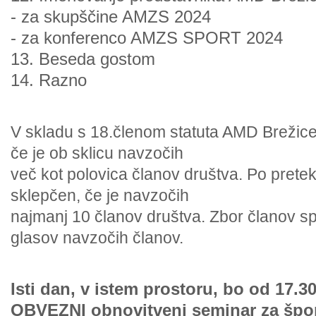
- za skupščine AMZS 2024
- za konferenco AMZS SPORT 2024
13. Beseda gostom
14. Razno
V skladu s 18.členom statuta AMD Brežice
če je ob sklicu navzočih
več kot polovica članov društva. Po pretek
sklepčen, če je navzočih
najmanj 10 članov društva. Zbor članov s
glasov navzočih članov.
Isti dan, v istem prostoru, bo od 17.30
OBVEZNI obnovitveni seminar za špor