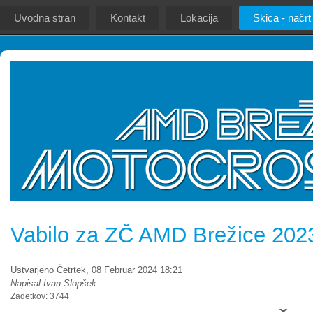
Uvodna stran
Kontakt
Lokacija
Skica - načrt
Vabilo za ZČ AMD Brežice 202
Ustvarjeno Četrtek, 08 Februar 2024 18:21
Napisal Ivan Slopšek
Zadetkov: 3744