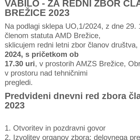
VABILO - ZA REDNI ZBOR Č
BREŽICE 2023
Na podlagi sklepa UO,1/2024, z dne 29. 1
členom statuta AMD Brežice,
sklicujem redni letni zbor članov društva,
2024, s pričetkom ob
17.30 uri
, v prostorih AMZS Brežice, Obr
v prostoru nad tehničnimi
pregledi.
Predvideni dnevni red zbora č
2023
1. Otvoritev in pozdravni govor
2. Izvolitev organov zbora: delovnega pr