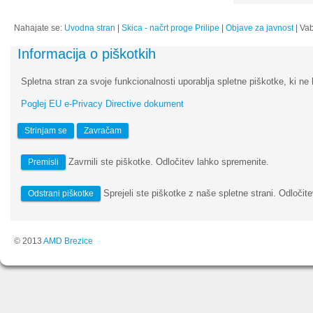
Nahajate se:
Uvodna stran
|
Skica - načrt proge Prilipe
|
Objave za javnost
|
Vab
Informacija o piškotkih
Spletna stran za svoje funkcionalnosti uporablja spletne piškotke, ki ne 
Poglej EU e-Privacy Directive dokument
Strinjam se
Zavračam
Zavrnili ste piškotke. Odločitev lahko spremenite.
Premisli
Sprejeli ste piškotke z naše spletne strani. Odločite
Odstrani piškotke
© 2013
AMD Brezice