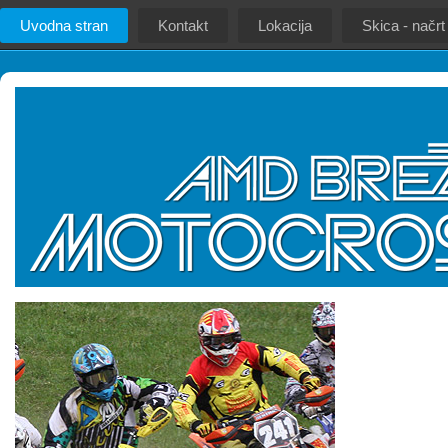
Uvodna stran
Kontakt
Lokacija
Skica - načrt