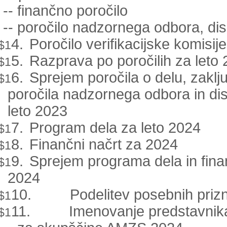
-
-
finančno poročilo
-
-
poročilo nadzornega odbora, dis
4.
Poročilo verifikacijske komisije
$1
5.
Razprava po poročilih za leto
$1
6.
Sprejem poročila o delu, zakl
$1
poročila nadzornega odbora in dis
leto 2023
7.
Program dela za leto 2024
$1
8.
Finančni načrt za 2024
$1
9.
Sprejem programa dela in fin
$1
2024
10.
Podelitev posebnih prizn
$1
11.
Imenovanje predstavni
$1