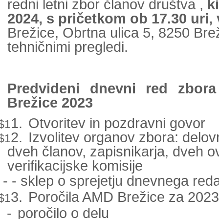
redni letni zbor članov društva ,
k
2024, s pričetkom ob 17.30 uri, 
Brežice, Obrtna ulica 5, 8250 Bre
tehničnimi pregledi.
Predvideni dnevni red zbor
Brežice 2023
1.
Otvoritev in pozdravni govor
$1
2.
Izvolitev organov zbora:
delov
$1
dveh članov, zapisnikarja, dveh ov
verifikacijske komisije
-
-
sklep o sprejetju dnevnega reda
3.
Poročila AMD Brežice za 202
$1
-
poročilo o delu