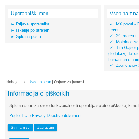
Uporabniški meni
Vsebina z na
Prijava uporabnika
MX pokal - 
terenu
Iskanje po straneh
29. marca mo
Spletna pošta
Motokros sez
Tim Gajser pr
gledalcev, del s
humanitarne na
Zbor članov
Nahajate se:
Uvodna stran
|
Objave za javnost
Informacija o piškotkih
Spletna stran za svoje funkcionalnosti uporablja spletne piškotke, ki ne 
Poglej EU e-Privacy Directive dokument
Strinjam se
Zavračam