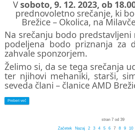
V
soboto, 9. 12. 2023, ob 18.00
prednovoletno srečanje, ki b
Brežice – Okolica, na Milavče
Na srečanju bodo predstavljeni r
podeljena bodo priznanja za d
zahvale sponzorjem.
Želimo si, da se tega srečanja ud
ter njihovi mehaniki, starši, sim
seveda člani – članice AMD Breži
Preberi več
stran 7 od 39
Začetek
Nazaj
2
3
4
5
6
7
8
9
10