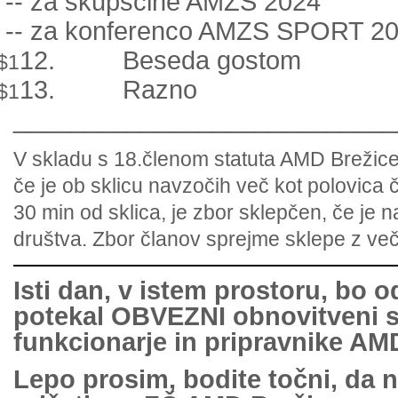
-
-
za skupščine AMZS 2024
-
-
za konferenco AMZS SPORT 2
12.
Beseda gostom
$1
13.
Razno
$1
___________________________
V skladu s 18.členom statuta AMD Brežice
če je ob sklicu navzočih več kot polovica 
30 min od sklica, je zbor sklepčen, če je 
društva. Zbor članov sprejme sklepe z več
Isti dan, v istem prostoru, bo o
potekal OBVEZNI obnovitveni s
funkcionarje in pripravnike AM
Lepo prosim, bodite točni, da